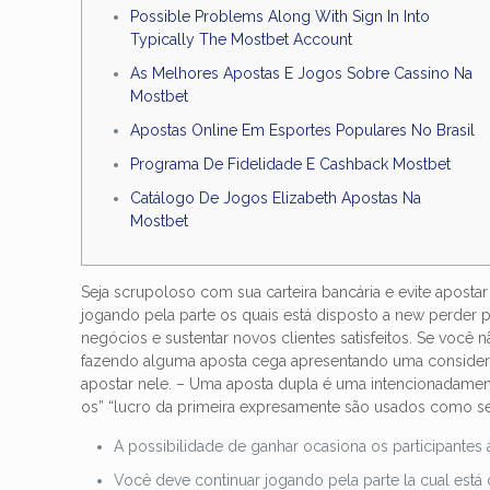
Possible Problems Along With Sign In Into
Typically The Mostbet Account
As Melhores Apostas E Jogos Sobre Cassino Na
Mostbet
Apostas Online Em Esportes Populares No Brasil
Programa De Fidelidade E Cashback Mostbet
Catálogo De Jogos Elizabeth Apostas Na
Mostbet
Seja scrupoloso com sua carteira bancária e evite apost
jogando pela parte os quais está disposto a new perder pa
negócios e sustentar novos clientes satisfeitos. Se você
fazendo alguma aposta cega apresentando uma consider
apostar nele. – Uma aposta dupla é uma intencionadament
os” “lucro da primeira expresamente são usados como s
A possibilidade de ganhar ocasiona os participantes
Você deve continuar jogando pela parte la cual está 