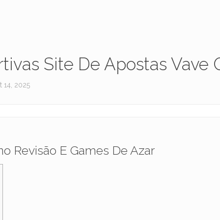
tivas Site De Apostas Vave 
t 14, 2025
ino Revisão E Games De Azar