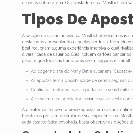
chances sobre vitória. Os apostadores da Mostbet têm vá
Tipos De Apos
A secção de casino ao vivo da Mostbet oferece mesas sobre
destacados apresentando etiquetas verdes at the incluem t
beat real criam alguma experiência imersiva o qual riva
diversificada de usuários. Eles incluem cartões bancários (
garante que todas as transações sejam seguras elizabeth ef
Ao coger no site do Many Bet e clicar em “Cadastre-s
As apostas tem a possibilidade de serem seguras 
Confira os métodos mais importantes e seus limites
Até mesmo um apostador iniciante vai ze sentir confo
A plataforma também oferece apostas em casinos online 
brasileiros possam desfrutar de sua experiência na Mo
cada característica envolvida, basta observar as opções