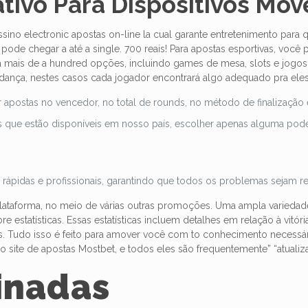
ativo Para Dispositivos Mó
ino electronic apostas on-line la cual garante entretenimento para
e chegar a até a single. 700 reais! Para apostas esportivas, você po
via mais de a hundred opções, incluindo games de mesa, slots e jog
dança, nestes casos cada jogador encontrará algo adequado pra eles
apostas no vencedor, no total de rounds, no método de finalização e
as que estão disponíveis em nosso país, escolher apenas alguma pode 
rápidas e profissionais, garantindo que todos os problemas sejam res
lataforma, no meio de várias outras promoções. Uma ampla variedad
re estatísticas. Essas estatísticas incluem detalhes em relação à vitóri
iras. Tudo isso é feito para amover você com to conhecimento neces
 site de apostas Mostbet, e todos eles são frequentemente” “atualiz
inadas