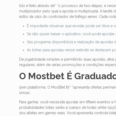
Isto é feito através de” “o processo de two etapas, e n
multiplicador pelo qual a aposta é multiplicada. A tarefa
estilo da calo do controlador de tráfego aéreo. Cada 
É importante observar que envidar pode ser libre e
Se não quiser baixar o aplicativo, você pode apostar
Seu programa disponibiliza a realização de apostas
As linhas para apostas nesse website se destacam po
De jogabilidade simples e permitindo duas apostas, atr
regulares, além de várias promoções e condições especi
O Mostbet É Graduad
5win plataforma. O MostBet Br” “apresenta ofertas perma
únicas.
Para ganhar, você necessita apostar em fifteen eventos e 
probabilidades totais serão a cuerpo de todas while opç
dos atletas em games reais. Você apresenta controle tota