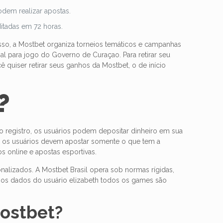
dem realizar apostas.
ditadas em 72 horas.
isso, a Mostbet organiza torneios temáticos e campanhas
al para jogo do Governo de Curaçao. Para retirar seu
quiser retirar seus ganhos da Mostbet, o de início
?
s o registro, os usuários podem depositar dinheiro em sua
o e os usuários devem apostar somente o que tem a
s online e apostas esportivas.
nalizados. A Mostbet Brasil opera sob normas rígidas,
er os dados do usuário elizabeth todos os games são
Mostbet?