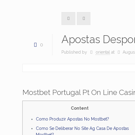
Apostas Despor
0
Published by
oriental
at
Augus
Mostbet Portugal Pt On Line Cas
Content
Como Produzir Apostas No Mostbet?
Como Se Deliberar No Site Ag Casa De Apostas
Mostbet?