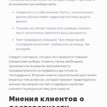
во внимание при выборе сайта:
Уверенность и обеспечение: Сайты с значительным
рангом обычно имеют надежные системы защиты
данных.
Платежи за снятие: Низкие или нулевые платежи
могут значительно увеличить вашу доходность.
Темп проведения операций: Чем оперативнее
платформа выполняет требования на вывод, тем
выгоднее.
Следует учитывать, что ранг не становится главным
показателем выбора. Клиенты также необходимо
принимать во внимание эргономичность
пользовательского интерфейса и доступность
техподдержки. Впрочем именно значительный ранг может
оказаться тем аспектом, который поможет предотвратить
множества неприятностей и подобрать наиболее
соответствующую систему для кэшаута.
Мнения клиентов о