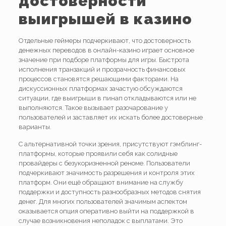
достоверности
выигрышей в казино
Отдельные геймеры подчеркивают, что достоверность
денежных переводов в онлайн-казино играет основное
значение при подборе платформы для игры. Быстрота
исполнения транзакций и прозрачность финансовых
процессов становятся решающими факторами. На
дискуссионных платформах зачастую обсуждаются
ситуации, где выигрыши в пинап откладываются или не
выполняются. Такое вызывает разочарование у
пользователей и заставляет их искать более достоверные
варианты.
С альтернативной точки зрения, присутствуют гэмблинг-
платформы, которые проявили себя как солидные
провайдеры с безукоризненной реноме. Пользователи
подчеркивают значимость разрешения и контроля этих
платформ. Они ещё обращают внимание на службу
поддержки и доступность разнообразных методов снятия
денег. Для многих пользователей значимым аспектом
оказывается опция оперативно выйти на поддержкой в
случае возникновения неполадок с выплатами. Это