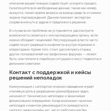
описание вашей позиции содействует ускорять процесс.
Скомпонуйте все необходимые данные, такие как номер
аккаунта, пинап время запроса на вывод средств и снимки
экрана подтверждений. Данное поможет экспертам
скорее вникнуть в задаче и предложить решение.
В случае если проблема не устраняется, рассмотрите
возможность связаться с контролирующему органу, если
казино обладает лицензией. Регулирующие власти часто
содействуют разрешать конфликты внутри игроками и
операторами. Кроме того, стоит рассмотреть отзывы
других пользователей на профильных форумах — может
быть, они попали в подобную ситуацию и могут поделиться
дельными советами.
Контакт с поддержкой и кейсы
решений неполадок
Коммуникация с саппортом игорного заведения играет
ключевую роль в разрешении разнообразных задач,
начиная от технических неполадок и заканчивая
финансовыми операциями. Когда возникают наличии
неполадок клиентам рекомендуется связываться в
саппорт через онлайн-чат, часто работающий без