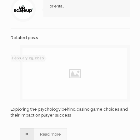
oriental
Related posts
February 25, 2026
Exploring the psychology behind casino game choices and
their impact on player success
Read more