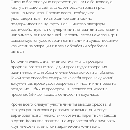
С целью благополучно перевести деньги на банковскую
карту с игрового сайта, следует рассматривать ряд
важных моментов. Прежде всего, необходимо
удостовериться, что выбранное вами казино
поддерживает вашу карту. Большинство платформ
взаимодействуют с популярными платежными системами,
например Visa и MasterCard. Впрочем, перед началом игры
рекомендуется удостовериться в наличии существование
комиссии за операции и время обработки обработки
выплат.
Дополнительно 1 значимый аспект — это проверка
профиля. Азартные площадки просят удостоверения
идентичности для обеспечения безопасности от обмана.
Такой этап способен содержать в себя пересылку копий
документов, вроде удостоверение личности или права на
вождение. Обычно проверочный процесс отнимает в
пределах 24-х до предела семидесяти двух часа.
Кроме всего, следует учесть лимиты вывода средств. В
статуса ранга игрока и регламента казино, они могут
варьироваться от нескольких сотен до пары тысяч баксов
в сутки. Когда пользователь намеревается обналичивать
крупные деньги, ей стоит заранее ознакомиться с