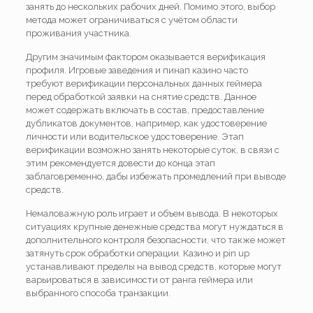
занять до нескольких рабочих дней. Помимо этого, выбор
метода может ограничиваться с учётом области
проживания участника.
Другим значимым фактором оказывается верификация
профиля. Игровые заведения и пинап казино часто
требуют верификации персональных данных геймера
перед обработкой заявки на снятие средств. Данное
может содержать включать в состав, предоставление
дубликатов документов, например, как удостоверение
личности или водительское удостоверение. Этап
верификации возможно занять некоторые суток, в связи с
этим рекомендуется довести до конца этап
заблаговременно, дабы избежать промедлений при выводе
средств.
Немаловажную роль играет и объем вывода. В некоторых
ситуациях крупные денежные средства могут нуждаться в
дополнительного контроля безопасности, что также может
затянуть срок обработки операции. Казино и pin up
устанавливают пределы на вывод средств, которые могут
варьироваться в зависимости от ранга геймера или
выбранного способа транзакции.