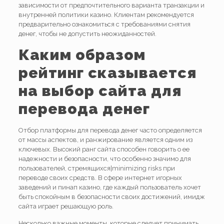
зависимости от предпочтительного варианта транзакции и
внутренней политики казино. Клиентам рекомендуется
предварительно ознакомиться с требованиями снятия
денег, чтобы не допустить неожиданностей.
Каким образом
рейтинг сказывается
на выбор сайта для
перевода денег
Отбор платформы для перевода денег часто определяется
от массы аспектов, и ранжирование является одним из
ключевых. Высокий ранг сайта способен говорить о ее
надежности и безопасности, что особенно значимо для
пользователей, стремящихся|minimizing risks при
переводе своих средств. В сфере интернет игорных
заведений и пинап казино, где каждый пользователь хочет
быть спокойным в безопасности своих достижений, имидж
сайта играет решающую роль.
Несколько важные моменты, которые следует принимать