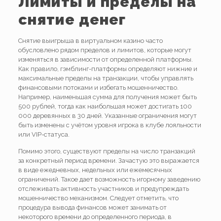
Лимиты и пределы на
снятие денег
Снятие выигрыша в виртуальном казино часто
обусловлено рядом пределов и лимитов, которые могут
изменяться в зависимости от определенной платформы.
Как правило, гэмблинг-платформы определяют нижние и
максимальные пределы на транзакции, чтобы управлять
финансовыми потоками и избегать мошенничество.
Например, наименьшая сумма для получения может быть
500 рублей, тогда как наибольшая может достигать 100
000 деревянных в 30 дней. Указанные ограничения могут
быть изменены с учётом уровня игрока в клубе лояльности
или VIP-статуса.
Помимо этого, существуют пределы на число транзакций
за конкретный период времени. Зачастую это выражается
в виде ежедневных, недельных или ежемесячных
ограничений. Такое дает возможность игорному заведению
отслеживать активность участников и предупреждать
мошенничество механизмом. Следует отметить, что
процедура вывода финансов может занимать от
некоторого времени до определенного периода, в