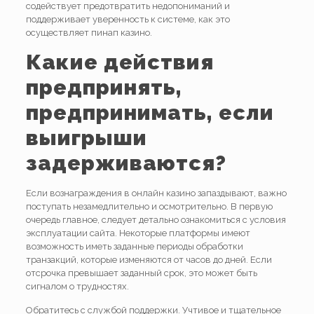
содействует предотвратить недопониманий и
поддерживает уверенность к системе, как это
осуществляет пинап казино.
Какие действия
предпринять,
предпринимать, если
выигрыши
задерживаются?
Если вознаграждения в онлайн казино запаздывают, важно
поступать незамедлительно и осмотрительно. В первую
очередь главное, следует детально ознакомиться с условия
эксплуатации сайта. Некоторые платформы имеют
возможность иметь заданные периоды обработки
транзакций, которые изменяются от часов до дней. Если
отсрочка превышает заданный срок, это может быть
сигналом о трудностях.
Обратитесь с службой поддержки. Учтивое и тщательное