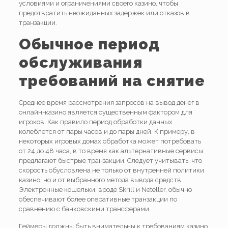
условиями и ограничениями своего казино, чтобы
предотвратить неожиданных задержек или отказов в
транзакции.
Обычное период
обслуживания
требований на снятие
Среднее время рассмотрения запросов на вывод денег в
онлайн-казино является существенным фактором для
игроков. Как правило период обработки данных
колеблется от пары часов и до пары дней. К примеру, в
некоторых игровых домах обработка может потребовать
от 24 до 48 часа, в то время как альтернативные сервисы
предлагают быстрые транзакции. Следует учитывать, что
скорость обусловлена не только от внутренней политики
казино, но и от выбранного метода вывода средств.
Электронные кошельки, вроде Skrill и Neteller, обычно
обеспечивают более оперативные транзакции по
сравнению с банковскими трансферами.
Геймеры должны быть внимательны к требованиям казино