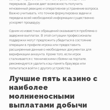
перерывов. Данное дает возможность получить
мгновенный реакцию и оперативное устранение вопроса.
Важно учитывать, что точное формулировка задачи и
передача всей необходимой информации существенно
ускоряет процедуру.
Одним из известных обращений оказывается проблема о
задержке выплатах. В этой ситуации профессионалы
поддержки могут предложить убедиться в состояние
операции в профиле игрока или предоставить
расширенные данные о необходимых документах для
верификации аккаунта. Кроме того, если игрок
сталкивается с техническими сбоями на портале,
рекомендуется удалить кэш-память браузера или
попытаться войти с другого устройства.
Лучшие пять казино с
наиболее
молниеносными
выплатами добычи