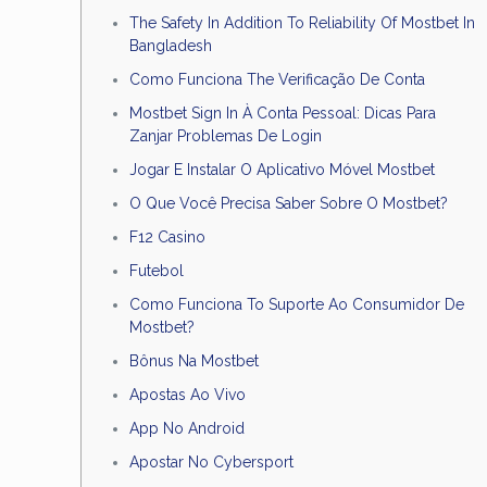
The Safety In Addition To Reliability Of Mostbet In
Bangladesh
Como Funciona The Verificação De Conta
Mostbet Sign In À Conta Pessoal: Dicas Para
Zanjar Problemas De Login
Jogar E Instalar O Aplicativo Móvel Mostbet
O Que Você Precisa Saber Sobre O Mostbet?
F12 Casino
Futebol
Como Funciona To Suporte Ao Consumidor De
Mostbet?
Bônus Na Mostbet
Apostas Ao Vivo
App No Android
Apostar No Cybersport