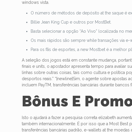
windows vista.
O número de métodos de depósito at the saque é exc
Billie Jean King Cup e outros por MostBet.
Basta selecionar a opção “Ao Vivo” localizada no me
Os mais rápidos são sempre while transações via e-wa
Para os fãs de esportes, a new Mostbet é a melhor pl
A seleção dos jogos está em constante mudança, portanto
finais e units, o apostador apresenta tempo para avaliar
linhas sobre outras coisas, tais como cultura e política 
desportos reais.” “[newline]Sim, o agente sobre apostas 
incluem PayTM, transferências bancárias durante bancos fa
Bônus E Promo
Isto o ajudará a fazer a pesquisa correta elizabeth aume
também internacionalmente. É por isso que a Most Best p
transferências bancárias padrão, e-wallets at the moedas c