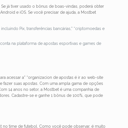
 Se já tiver usado o bônus de boas-vindas, poderá obter
ndroid e iOS. Se você precisar de ajuda, a Mostbet
ncluindo Pix, transferências bancárias,” “criptomoedas e
onta na plataforma de apostas esportivas e games de
a acessar a” “organizacion de apostas é ir ao web-site
n de fazer suas apostas. Com uma ampla gama de opções
 Com 14 anos no setor, a Mostbet é uma companhia de
tadores. Cadastre-se e ganhe 1 bônus de 100%, que pode
st no time de futebol. Como você pode observar, é muito