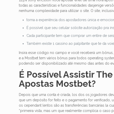
125% sony ericsson você apostar enel de uma hora após 
todas as características e funcionalidades dasjenige vers
nenhuma complexidade para utilizar o site. O site, inclus
torna a experiência dos apostadores única e emocio
É possível que seu celular solicite autorização pra ins
Cada participante tem que comprar um entire de sei
Também existe 1 cassino ao palpitante que te da vo
Insira esse código no campo e você receberá um bônus,
e a Mostbet tem vários bônus para todos operating syste
podendo ser disponibilizado até mesmo dias antes do ev
É Possível Assistir T
Apostas Mostbet?
Depois que uma conta é criada, los dos os jogadores de
que um depósito for feito e o pagamento for verificado,
os cependant lentos são as transferências bancárias la cua
“primeira vista, mas um que realmente complica o caso p