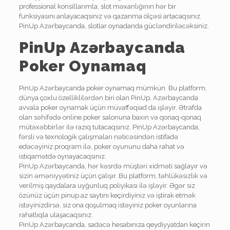
professional konsillarımla, slot məxanlığının hər bir
funksiyasını anlayacaqsınız və qazanma ölçəsi artacaqsınız.
PinUp Azərbaycanda, slotlar oynadanda gücləndiriləcəksiniz.
PinUp Azərbaycanda
Poker Oynamaq
PinUp Azərbaycanda poker oynamaq mümkün. Bu platform,
dünya çoxlu özelliklilərdən biri olan PinUp, Azərbaycanda
avvala poker oynamak üçün müvaffəqiad da işləyir. Ətrafda
olan səhifədə online poker salonuna baxın və qonaq-qonaq
mütəxəbbirlər ilə razıq tutacaqsınız. PinUp Azərbaycanda,
fərsli və texnologik çalışmaları nəticəsindən istifadə
edəcəyiniz proqram ilə, poker oyununu daha rahat və
istiqamətdə oynayacaqsınız.
PinUp Azərbaycanda, hər kəsrdə müştəri xidməti sağlayır və
sizin əməniyyətiniz üçün çalışır. Bu platform, təhlükəsizlik və
verilmiş qaydalara uyğunluq poliyikası ilə işləyir. Əgər siz
özünüz üçün pinup.az saytını keçirdiyiniz və iştirak etmək
istəyinizdirsə, siz ona qoşulmaq istəyiniz poker oyunlarına
rahatlıqla ulaşacaqsınız.
PinUp Azərbaycanda, sadəcə hesabınıza qeydiyyatdan keçirin