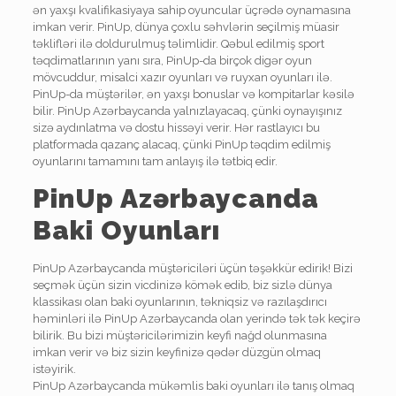
ən yaxşı kvalifikasiyaya sahip oyuncular üçrədə oynamasına
imkan verir. PinUp, dünya çoxlu səhvlərin seçilmiş müasir
təklifləri ilə doldurulmuş təlimlidir. Qəbul edilmiş sport
təqdimatlarının yanı sıra, PinUp-da birçok digər oyun
mövcuddur, misalci xazır oyunları və ruyxan oyunları ilə.
PinUp-da müştərilər, ən yaxşı bonuslar və kompitarlar kəsilə
bilir. PinUp Azərbaycanda yalnızlayacaq, çünki oynayışınız
sizə aydınlatma və dostu hissəyi verir. Hər rastlayıcı bu
platformada qazanç alacaq, çünki PinUp təqdim edilmiş
oyunlarını tamamını tam anlayış ilə tətbiq edir.
PinUp Azərbaycanda
Baki Oyunları
PinUp Azərbaycanda müştəriciləri üçün təşəkkür edirik! Bizi
seçmək üçün sizin vicdinizə kömək edib, biz sizlə dünya
klassikası olan baki oyunlarının, təkniqsiz və razılaşdırıcı
həminləri ilə PinUp Azərbaycanda olan yerində tək tək keçirə
bilirik. Bu bizi müştəricilərimizin keyfi nağd olunmasına
imkan verir və biz sizin keyfinizə qədər düzgün olmaq
istəyirik.
PinUp Azərbaycanda mükəmlis baki oyunları ilə tanış olmaq