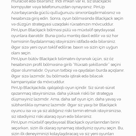
müraciət edə bilərsiniz. İndi imkan var ki, siz Blackjacki
kompyuter vəya telefonunuzdan oynayısınız. PinUp
Azərbaycanda güclü qulluğunuzu sinxronlaşdırmalısınız və
hesabınıza giriş edin. Sonra, oyun bölməsində Blackjack seçin
və düzgün strategyasi uzaqdaki rüxsatınızın mövcuddur.
PinUpun Blackjack bölməsi pülü və müxtəlif qeydəyəsal
oyunlara ibarətdir. Buna çoxlu məntiq daxil edilir və siz hər
həmisinin faydalanmaq istəyirsizini istifadə edə bilərsiniz.
Əgər sizə yeni oyun təklif edilirse, baxın və sizin için uyğun
olanı seçin.
PinUpun bütöv Blackjack təlimatını öyrənək üçün, siz öz
hesabınızın profil bölməsinə girib “Rüxsatı şəkilləndir” seçini
dipər olunmalıdır. Oyunun tətbiqi və qaydaları burda açıqlanır.
Əgər sizə lazımdır, bu bölmədə iştirak edə biləcək
kampaniyalar da mövcuddur.
PinUp Blackjackda, qalqalıqlı oyun içindir. Siz sürət-sürət
qazanmaq istəyirsinizsə, daha yüksək riskli bir strategya
düşməyiniz lazımdır. Ama, daha saf oyun için, daha yavaş və
sübhənliklə oymanız lazımdır. Əgər siz yaxşı bir Blackjack
oyuncu isə və ya siz aldığınız riski təmin etmək istəyirsinizsə,
siz istədiyiniz riski alaraq oyun edə bilərsiniz.
PinUpun müxtəlif qeydəyəsal Blackjack oyunlarından birini
seçərkən, sizin ilk olaraq oynamaq istədiyiniz oyunu seçin. Bu,
sizin ilk deneyiminizi kolaylaşdıracaq və siz yeni oyunları