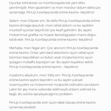
Oyunlar təhlükəsiz və mümkünqədə tək yerli dillə
çevrilmişdir. Mən qazandım və mən məcbur oldum daha çox
oynamağa. PinUp Azərbaycanda online kazino- keçidiniz!
Salam, mən Dilaver əm. İlk dəfə PinUp Azərbaycanda online
kazino olmağa qoyulub, mən rahat oldum və bu saytdən
müxtəlif oyunlar keçirib bir çox keyfi gətirdim. Bu saytın
mükəmməl grafika və müasir texnologiyaları mənə doğru
tələb edir. PinUp Azərbaycanda online kazino- keçidiniz!
Merhaba, mən Nigar am. Çox sevirəm PinUp Azərbaycanda
online kazino. Onlar yeni daxil edənlərin üçün rahat oyun
təlimləri keçirdikləri və bütün sıralı müştərilərimiz üçün
qulagən mükаffə təşviqləri var. Bu saytın təşəkkür edirik.
PinUp Azərbaycanda online kazino – keçidiniz!
Assalomu aleykum, mən Tofiq əm. PinUp Azərbaycanda
online kazino saytını keçirdim və bu saytın yüksək
nizamiyyətini və mükəmməl müştərilik xidmətini yoruldum.
Lakin bir şey mənə xəbərdar edilməyib onların xidməti ilə
bağlı. Bu sizinlə qarşılayacağımız problem.
PinUp Azərbaycanda sizin üçün ideal olacaq online kazino
oynamaq alxatıdır.