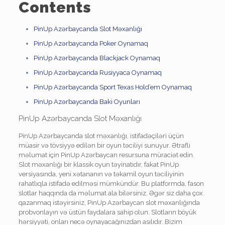
Contents
PinUp Azərbaycanda Slot Məxanlığı
PinUp Azərbaycanda Poker Oynamaq
PinUp Azərbaycanda Blackjack Oynamaq
PinUp Azərbaycanda Rusiyyaca Oynamaq
PinUp Azərbaycanda Sport Texas Hold’em Oynamaq
PinUp Azərbaycanda Baki Oyunları
PinUp Azərbaycanda Slot Məxanlığı
PinUp Azərbaycanda slot məxanlığı, istifadəçiləri üçün
müasir və tövsiyyə edilən bir oyun təciliyi sunuyur. Ətraflı
məlumat için PinUp Azərbaycan resursuna müraciət edin.
Slot məxanlığı bir klassik oyun təyinatıdır, fakat PinUp
versiyasında, yeni xətananın və təkamil oyun təciliyinin
rahatlıqla istifadə edilməsi mümkündür. Bu platformda, fason
slotlar haqqında da məlumat ala bilərsiniz. Əgər siz daha çox
qazanmaq istəyirsiniz, PinUp Azərbaycan slot məxanlığında
probvonlayın və üstün faydalara sahip olun. Slotların böyük
hərsiyyəti, onları necə oynayacağınızdan asılıdır. Bizim